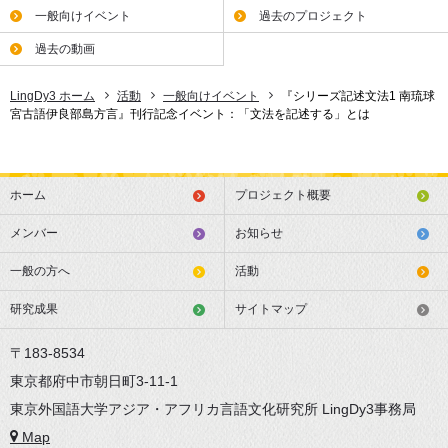
一般向けイベント
過去のプロジェクト
過去の動画
LingDy3 ホーム
活動
一般向けイベント
『シリーズ記述文法1 南琉球
宮古語伊良部島方言』刊行記念イベント：「文法を記述する」とは
ホーム
プロジェクト概要
メンバー
お知らせ
一般の方へ
活動
研究成果
サイトマップ
〒183-8534
東京都府中市朝日町3-11-1
東京外国語大学アジア・アフリカ言語文化研究所 LingDy3事務局
Map