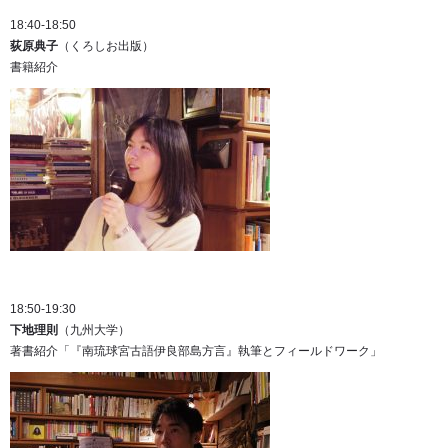
18:40-18:50
荻原典子
（くろしお出版）
書籍紹介
18:50-19:30
下地理則
（九州大学）
著書紹介「『南琉球宮古語伊良部島方言』執筆とフィールドワーク」