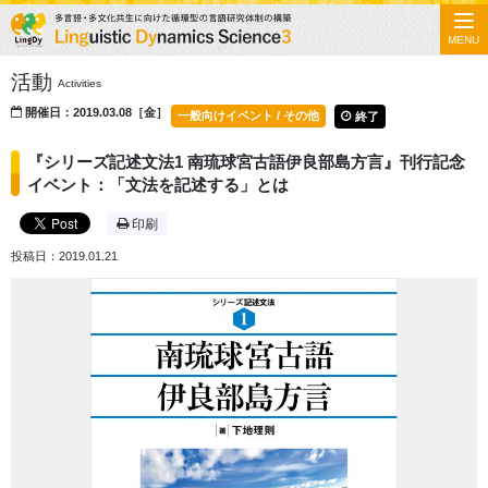
MENU
活動
Activities
開催日：2019.03.08［金］
一般向けイベント / その他
終了
『シリーズ記述文法1 南琉球宮古語伊良部島方言』刊行記念
イベント：「文法を記述する」とは
印刷
投稿日：2019.01.21