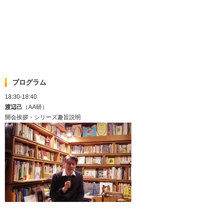
プログラム
18:30-18:40
渡辺己
（AA研）
開会挨拶・シリーズ趣旨説明