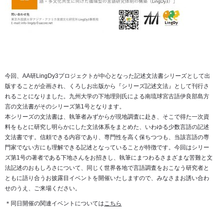
今回、AA研LingDy3プロジェクトが中心となった記述文法書シリーズとして出
版することが企画され、くろしお出版から『シリーズ記述文法』として刊行さ
れることになりました。九州大学の下地理則氏による南琉球宮古語伊良部島方
言の文法書がそのシリーズ第1号となります。
本シリーズの文法書は、執筆者みずからが現地調査に赴き、そこで得た一次資
料をもとに研究し明らかにした文法体系をまとめた、いわゆる少数言語の記述
文法書です。信頼できる内容であり、専門性を高く保ちつつも、当該言語の専
門家でない方にも理解できる記述となっていることが特徴です。今回はシリー
ズ第1号の著者である下地さんをお招きし、執筆にまつわるさまざまな苦難と文
法記述のおもしろさについて、同じく世界各地で言語調査をおこなう研究者と
ともに語り合うお披露目イベントを開催いたしますので、みなさまお誘い合わ
せのうえ、ご来場ください。
＊同日開催の関連イベントについては
こちら