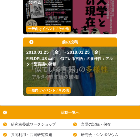
ポジウム
一般向けイベント / その他
前の投稿
2019.01.25 ［金］ - 2019.01.25［金］
FIELDPLUS café 「似ている言語」の多様性：アル
タイ型言語の諸相
一般向けイベント / その他
活動一覧へ
研究者養成ワークショップ
言語の記録・保存
共同利用・共同研究課題
研究会・シンポジウム