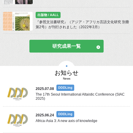
出版物 / AALL
『参照文法書研究』（アジア・アフリカ言語文化研究 別冊
第2号）が刊行されました（2022年3月）
研究成果一覧
お知らせ
News
DDDLing
2025.07.08
The 17th Seoul International Altaistic Conference (SIAC
2025)
DDDLing
2025.06.24
Africa-Asia 3: A new axis of knowledge