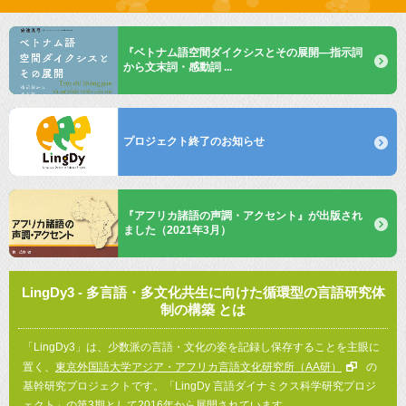
『ベトナム語空間ダイクシスとその展開—指示詞
から文末詞・感動詞 ...
プロジェクト終了のお知らせ
『アフリカ諸語の声調・アクセント』が出版され
ました（2021年3月）
LingDy3 - 多言語・多文化共生に向けた循環型の言語研究体
制の構築 とは
「LingDy3」は、少数派の言語・文化の姿を記録し保存することを主眼に
置く、
東京外国語大学アジア・アフリカ言語文化研究所（AA研）
の
基幹研究プロジェクトです。「LingDy 言語ダイナミクス科学研究プロジ
ェクト」の第3期として2016年から展開されています。