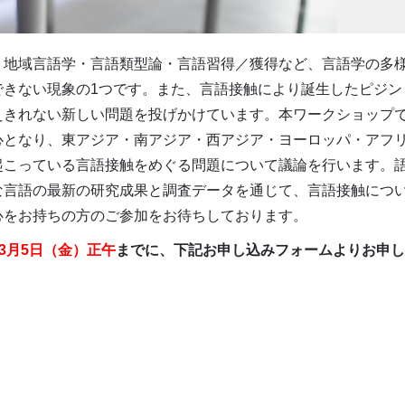
・地域言語学・言語類型論・言語習得／獲得など、言語学の多
できない現象の1つです。また、言語接触により誕生したピジン
えきれない新しい問題を投げかけています。本ワークショップ
心となり、東アジア・南アジア・西アジア・ヨーロッパ・アフ
起こっている言語接触をめぐる問題について議論を行います。
な言語の最新の研究成果と調査データを通じて、言語接触につ
心をお持ちの方のご参加をお待ちしております。
3
月5
日（金）正午
までに、下記お申し込みフォームよりお申し