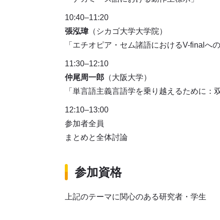
10:40
–
11:20
張泓瑋
（シカゴ大学大学院）
「エチオピア・セム諸語におけるV-final
11:30
–
12:10
仲尾周一郎
（大阪大学）
「単言語主義言語学を乗り越えるために：
12:10
–
13:00
参加者全員
まとめと全体討論
参加資格
上記のテーマに関心のある研究者・学生