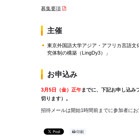
募集要項
主催
東京外国語大学アジア・アフリカ言語文
究体制の構築（LingDy3）」
お申込み
3月5日（金）正午
までに、下記お申し込み
切ります）。
招待メールは開始
1
時間前までに参加者にお
印刷