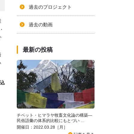
過去のプロジェクト
様
過去の動画
・
で
リ
最新の投稿
語
い
込
チベット・ヒマラヤ牧畜文化論の構築―
民俗語彙の体系的比較にもとづい ...
開催日：2022.03.28［月］