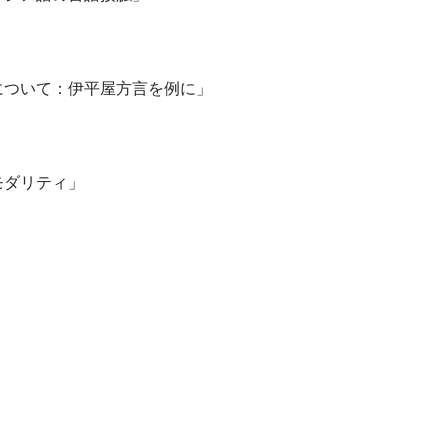
について：伊平屋方言を例に」
モダリティ」