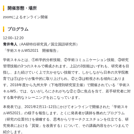
開催形態・場所
zoomによるオンライン開催
プログラム
12:00–12:20
青井隼人
（AA研特任研究員／国立国語研究所）
「学術スキルWS2021 開催報告」
学術スキルとは、①科学的分析技能、②学術コミュニケーション技能、③研究
管理技能の
3
つのスキルで構成されます。上記の
3
技能はいずれも、研究者を目
指し、また続けていく上で欠かせない技能です。しかしながら日本の大学院教
育では①ばかりが集中的に取り上げられ、②と③は軽視される傾向にありま
す。
2018
年度から九州大学（下地理則研究室主催）で開催されている「学術ス
キル
WS
」では、ないがしろにされがちな②と③に焦点を当て、若手研究者に対
する集中的なトレーニングをおこなっています。
本発表では、
2021
年
2
月
11–12
日にかけてオンラインで開催された「学術スキ
ル
WS2021
」の様子を報告します。とくに発表者が講師を務めたプログラム
（研究の位置付けを俯瞰する、思考からリサーチクエスチョンを仕立てる、研
究発表における「質疑」を改善する）について、その講義内容をかいつまんで
紹介します。