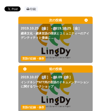
印刷
次の投稿
2019.10.25 ［金］ - 2019.10.25［金］
継承文化・継承言語の現状とコミュニティーのアイ
デンティティと価値に ...
言語の記録・保存
前の投稿
2019.10.07 ［月］ - 10.09［水］
インドネシアNTT州の言語のドキュメンテーション
に関するワークショップ
言語の記録・保存