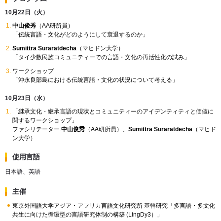
10月22日（火）
中山俊秀
（AA研所員）
「伝統言語・文化がどのようにして衰退するのか」
Sumittra Suraratdecha
（マヒドン大学）
「タイ少数民族コミュニティーでの言語・文化の再活性化の試み」
ワークショップ
「沖永良部島における伝統言語・文化の状況について考える」
10月23日（水）
「継承文化・継承言語の現状とコミュニティーのアイデンティティと価値に
関するワークショップ」
ファシリテーター:
中山俊秀
（AA研所員）、
Sumittra Suraratdecha
（マヒド
ン大学）
使用言語
日本語、英語
主催
東京外国語大学アジア・アフリカ言語文化研究所 基幹研究「多言語・多文化
共生に向けた循環型の言語研究体制の構築 (LingDy3）」