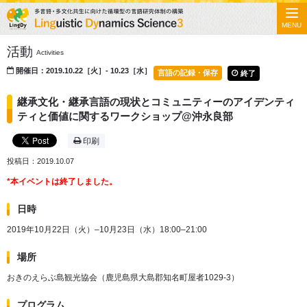
MENU
活動
Activities
開催日：2019.10.22［火］- 10.23［水］
言語の記録・保存
終了
継承文化・継承言語の現状とコミュニティーのアイデンティ
ティと価値に関するワークショップ@沖永良部
印刷
投稿日：2019.10.07
*本イベントは終了しました。
日時
2019年10月22日（火）–10月23日（水）18:00–21:00
場所
おきのえらぶ島観光協会（鹿児島県大島郡知名町屋者1029-3）
プログラム