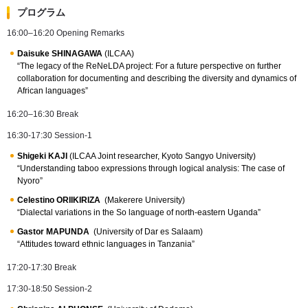
プログラム
16:00–16:20 Opening Remarks
Daisuke SHINAGAWA
(ILCAA)
“The legacy of the ReNeLDA project: For a future perspective on further
collaboration for documenting and describing the diversity and dynamics of
African languages”
16:20–16:30 Break
16:30-17:30 Session-1
Shigeki KAJI
(ILCAA Joint researcher, Kyoto Sangyo University)
“Understanding taboo expressions through logical analysis: The case of
Nyoro”
Celestino ORIIKIRIZA
(Makerere University)
“Dialectal variations in the So language of north-eastern Uganda”
Gastor MAPUNDA
(University of Dar es Salaam)
“Attitudes toward ethnic languages in Tanzania”
17:20-17:30 Break
17:30-18:50 Session-2