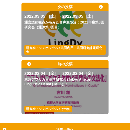
次の投稿
2022.03.05 ［土］ - 2022.03.05［土］
通言語的観点からみた音声類型論：2021年度第3回
研究会（通算第3回目）
研究会・シンポジウム / 共同利用・共同研究課題研究
会
前の投稿
2022.02.04 ［金］ - 2022.02.04［金］
東京アフリカ言語学研究会 (Tokyo African
Linguistics Knot (TALK)) 2 ...
研究会・シンポジウム / その他
活動一覧へ