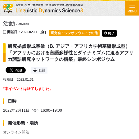
MENU
活動
Activities
開催日：2022.02.11［金］
研究会・シンポジウム / その他
終了
研究拠点形成事業（B. アジア・アフリカ学術基盤形成型）
「アフリカにおける言語多様性とダイナミズムに迫るアフリ
カ諸語研究ネットワークの構築」最終シンポジウム
印刷
投稿日：2022.01.31
*本イベントは終了しました。
日時
2022年2月11日（金）16:00–19:00
開催形態・場所
オンライン開催