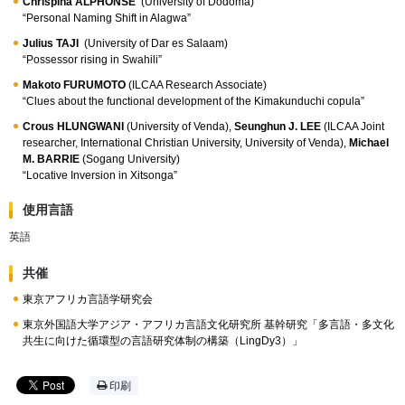
Chrispina ALPHONSE
(University of Dodoma)
“Personal Naming Shift in Alagwa”
Julius TAJI
(University of Dar es Salaam)
“Possessor rising in Swahili”
Makoto FURUMOTO
(ILCAA Research Associate)
“Clues about the functional development of the Kimakunduchi copula”
Crous HLUNGWANI
(University of Venda),
Seunghun J. LEE
(ILCAA Joint
researcher,
International Christian University
, University of Venda),
Michael
M. BARRIE
(Sogang University)
“Locative Inversion in Xitsonga”
使用言語
英語
共催
東京アフリカ言語学研究会
東京外国語大学アジア・アフリカ言語文化研究所 基幹研究「多言語・多文化
共生に向けた循環型の言語研究体制の構築（LingDy3）」
印刷