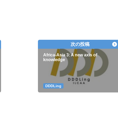
次の投稿
Africa-Asia 3: A new axis of
knowledge
DDDLing