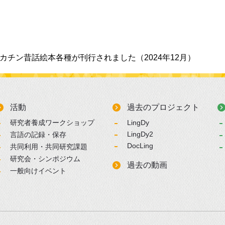
カチン昔話絵本各種が刊行されました（2024年12月）
活動
過去のプロジェクト
研究者養成ワークショップ
LingDy
LingDy2
言語の記録・保存
DocLing
共同利用・共同研究課題
研究会・シンポジウム
過去の動画
一般向けイベント