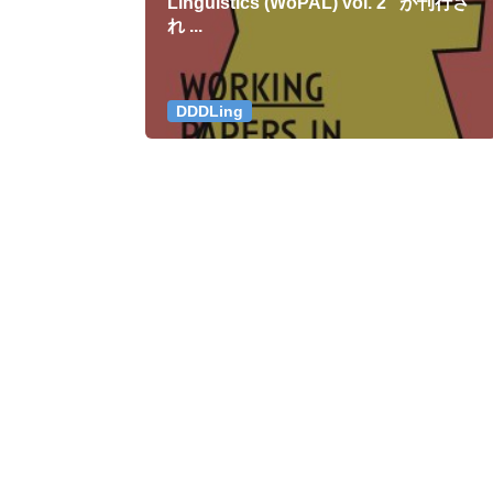
Linguistics (WoPAL) vol. 2” が刊行さ
れ ...
DDDLing