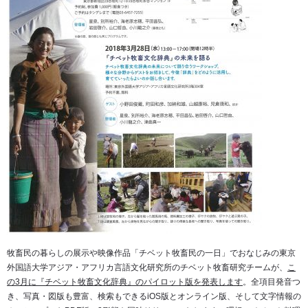
牧畜民の暮らしの展示や映像作品「チベット牧畜民の一日」でおなじみの東京
外国語大学アジア・アフリカ言語文化研究所のチベット牧畜研究チームが、
こ
の3月に『チベット牧畜文化辞典』のパイロット版を発表します
。全項目発音つ
き、写真・図版も豊富、検索もできるiOS版とオンライン版、そして文字情報の