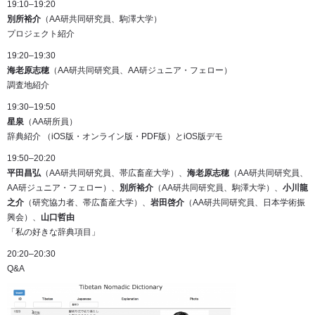
19:10–19:20
別所裕介
（AA研共同研究員、駒澤大学）
プロジェクト紹介
19:20–19:30
海老原志穂
（AA研共同研究員、AA研ジュニア・フェロー）
調査地紹介
19:30–19:50
星泉
（AA研所員）
辞典紹介 （iOS版・オンライン版・PDF版）とiOS版デモ
19:50–20:20
平田昌弘
（AA研共同研究員、帯広畜産大学）、
海老原志穂
（AA研共同研究員、
AA研ジュニア・フェロー）、
別所裕介
（AA研共同研究員、駒澤大学）、
小川龍
之介
（研究協力者、帯広畜産大学）、
岩田啓介
（AA研共同研究員、日本学術振
興会）、
山口哲由
「私の好きな辞典項目」
20:20–20:30
Q&A