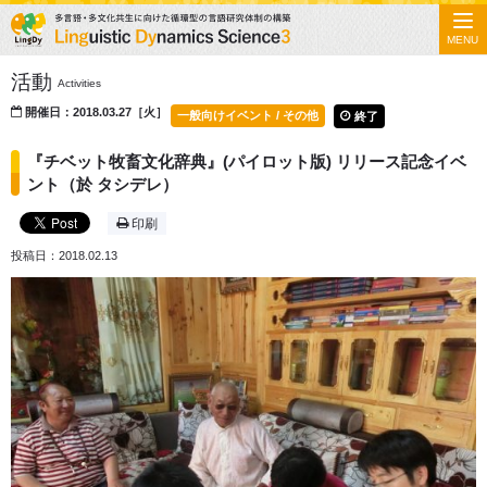
MENU
活動
Activities
開催日：2018.03.27［火］
一般向けイベント / その他
終了
『チベット牧畜文化辞典』(パイロット版) リリース記念イベ
ント（於 タシデレ）
印刷
投稿日：2018.02.13