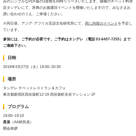
みのシンプルなPDF版の3形態を同時リリースいたします。曙橋のチベット料理
店タシデレにて、辞典のお披露目イベントを開催いたしますので、みなさまお
誘い合わせのうえ、ご来場ください。
※同日昼、アジア･アフリカ言語文化研究所にて、
同じ内容のイベント
を予定し
ています。
参加には、ご予約が必要です。ご予約はタシデレ （電話 03-6457-7255）まで
ご連絡下さい。
日時
2018年3月27日（火）19:00–20:30
場所
タシデレ チベットレストラン＆カフェ
東京都新宿区四谷坂町12-18 四谷坂町永谷マンション 1F
プログラム
19:00–19:10
星泉
（AA研所員）
開会挨拶