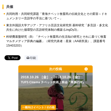
共催
共同利用・共同研究課題「青海チベット牧畜民の伝統文化とその変容～ドキ
ュメンタリー言語学の手法に基づいて～」
東京外国語大学アジア・アフリカ言語文化研究所 基幹研究「多言語・多文化
共生に向けた循環型の言語研究体制の構築
(LingDy3)
」
科研費基盤研究（B）「チベット牧畜民の生活知の研究とそれに基づく牧畜
マルチメディア辞典の編纂」（研究代表者：星泉（AA研所員）、課題番号
15H03203）
印刷
次の投稿
2018.10.26 ［金］ - 2018.10.26［金］
TUFS Cinema チベット映画上映会『草原の河』
一般向けイベント / その他