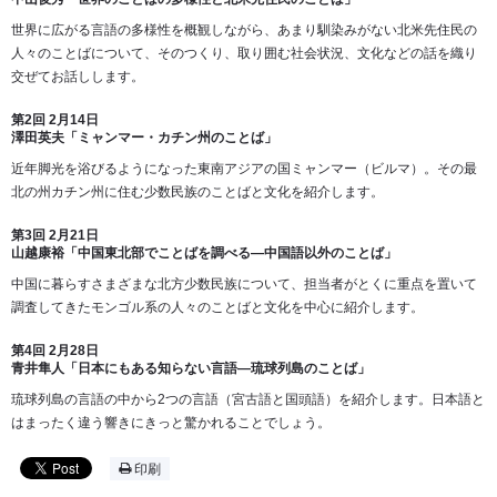
世界に広がる言語の多様性を概観しながら、あまり馴染みがない北米先住民の
人々のことばについて、そのつくり、取り囲む社会状況、文化などの話を織り
交ぜてお話しします。
第2回 2月14日
澤田英夫
「ミャンマー・カチン州のことば」
近年脚光を浴びるようになった東南アジアの国ミャンマー（ビルマ）。その最
北の州カチン州に住む少数民族のことばと文化を紹介します。
第3回 2月21日
山越康裕
「中国東北部でことばを調べる―中国語以外のことば」
中国に暮らすさまざまな北方少数民族について、担当者がとくに重点を置いて
調査してきたモンゴル系の人々のことばと文化を中心に紹介します。
第4回 2月28日
青井隼人
「日本にもある知らない言語―琉球列島のことば」
琉球列島の言語の中から2つの言語（宮古語と国頭語）を紹介します。日本語と
はまったく違う響きにきっと驚かれることでしょう。
印刷