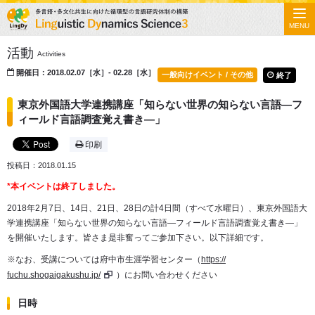
MENU
活動
Activities
開催日：2018.02.07［水］- 02.28［水］
一般向けイベント / その他
終了
東京外国語大学連携講座「知らない世界の知らない言語―フ
ィールド言語調査覚え書き―」
印刷
投稿日：2018.01.15
*本イベントは終了しました。
2018年2月7日、14日、21日、28日の計4日間（すべて水曜日）、東京外国語大
学連携講座「知らない世界の知らない言語―フィールド言語調査覚え書き―」
を開催いたします。皆さま是非奮ってご参加下さい。以下詳細です。
※なお、受講については府中市生涯学習センター（
https://
fuchu.shogaigakushu.jp/
）
にお問い合わせください
日時